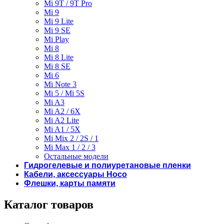
Mi 9T / 9T Pro
Mi 9
Mi 9 Lite
Mi 9 SE
Mi Play
Mi 8
Mi 8 Lite
Mi 8 SE
Mi 6
Mi Note 3
Mi 5 / Mi 5S
Mi A3
Mi A2 / 6X
Mi A2 Lite
Mi A1 / 5X
Mi Mix 2 / 2S / 1
Mi Max 1 / 2 / 3
Остальные модели
Гидрогелевые и полиуретановые пленки
Кабели, аксессуары Hoco
Флешки, карты памяти
Каталог товаров