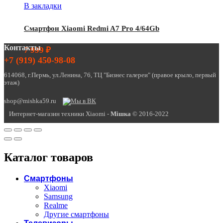
В закладки
Смартфон Xiaomi Redmi A7 Pro 4/64Gb
Контакты
7 999
₽
+7 (919) 450-98-08
614068, г.Пермь, ул.Ленина, 76, ТЦ "Бизнес галереи" (правое крыло, первый
этаж)
shop@mishka59.ru
Интернет-магазин техники Xiaomi -
Miшка
© 2016-2022
Каталог товаров
Смартфоны
Xiaomi
Samsung
Realme
Другие смартфоны