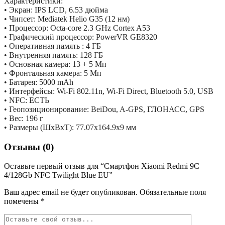
Характеристики:
• Экран: IPS LCD, 6.53 дюйма
• Чипсет: Mediatek Helio G35 (12 нм)
• Процессор: Octa-core 2.3 GHz Cortex A53
• Графический процессор: PowerVR GE8320
• Оперативная память : 4 ГБ
• Внутренняя память: 128 ГБ
• Основная камера: 13 + 5 Мп
• Фронтальная камера: 5 Мп
• Батарея: 5000 mAh
• Интерфейсы: Wi-Fi 802.11n, Wi-Fi Direct, Bluetooth 5.0, USB
• NFC: ЕСТЬ
• Геопозиционирование: BeiDou, A-GPS, ГЛОНАСС, GPS
• Вес: 196 г
• Размеры (ШxВxТ): 77.07x164.9x9 мм
Отзывы (0)
Оставьте первый отзыв для “Смартфон Xiaomi Redmi 9C
4/128Gb NFC Twilight Blue EU”
Ваш адрес email не будет опубликован.
Обязательные поля
помечены
*