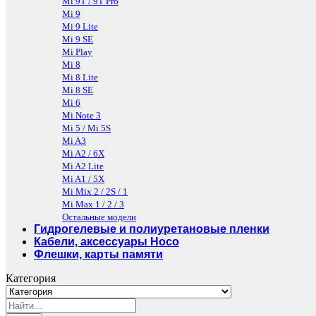
Mi 9T / 9T Pro
Mi 9
Mi 9 Lite
Mi 9 SE
Mi Play
Mi 8
Mi 8 Lite
Mi 8 SE
Mi 6
Mi Note 3
Mi 5 / Mi 5S
Mi A3
Mi A2 / 6X
Mi A2 Lite
Mi A1 / 5X
Mi Mix 2 / 2S / 1
Mi Max 1 / 2 / 3
Остальные модели
Гидрогелевые и полиуретановые пленки
Кабели, аксессуары Hoco
Флешки, карты памяти
Категория