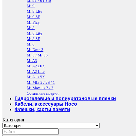
Mi 9T / 9T Pro
Mi 9
Mi 9 Lite
Mi 9 SE
Mi Play
Mi 8
Mi 8 Lite
Mi 8 SE
Mi 6
Mi Note 3
Mi 5 / Mi 5S
Mi A3
Mi A2 / 6X
Mi A2 Lite
Mi A1 / 5X
Mi Mix 2 / 2S / 1
Mi Max 1 / 2 / 3
Остальные модели
Гидрогелевые и полиуретановые пленки
Кабели, аксессуары Hoco
Флешки, карты памяти
Категория