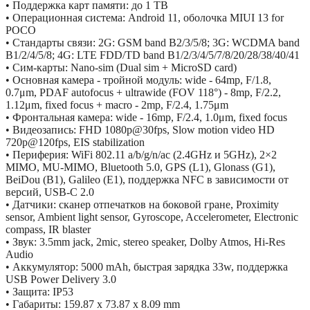
• Поддержка карт памяти: до 1 TB
• Операционная система: Android 11, оболочка MIUI 13 for
POCO
• Стандарты связи: 2G: GSM band B2/3/5/8; 3G: WCDMA band
B1/2/4/5/8; 4G: LTE FDD/TD band B1/2/3/4/5/7/8/20/28/38/40/41
• Сим-карты: Nano-sim (Dual sim + MicroSD card)
• Основная камера - тройной модуль: wide - 64mp, F/1.8,
0.7μm, PDAF autofocus + ultrawide (FOV 118°) - 8mp, F/2.2,
1.12μm, fixed focus + macro - 2mp, F/2.4, 1.75μm
• Фронтальная камера: wide - 16mp, F/2.4, 1.0μm, fixed focus
• Видеозапись: FHD 1080p@30fps, Slow motion video HD
720p@120fps, EIS stabilization
• Периферия: WiFi 802.11 a/b/g/n/ac (2.4GHz и 5GHz), 2×2
MIMO, MU-MIMO, Bluetooth 5.0, GPS (L1), Glonass (G1),
BeiDou (B1), Galileo (E1), поддержка NFC в зависимости от
версий, USB-C 2.0
• Датчики: сканер отпечатков на боковой гране, Proximity
sensor, Ambient light sensor, Gyroscope, Accelerometer, Electronic
compass, IR blaster
• Звук: 3.5mm jack, 2mic, stereo speaker, Dolby Atmos, Hi-Res
Audio
• Аккумулятор: 5000 mAh, быстрая зарядка 33w, поддержка
USB Power Delivery 3.0
• Защита: IP53
• Габариты: 159.87 x 73.87 x 8.09 mm