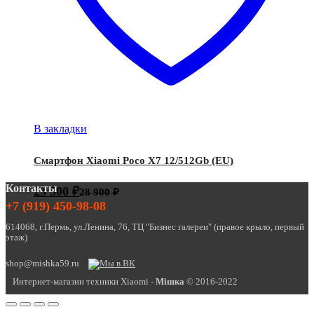
В закладки
Смартфон Xiaomi Poco X7 12/512Gb (EU)
Контакты
23 500
₽
28 900
₽
+7 (919) 450-98-08
614068, г.Пермь, ул.Ленина, 76, ТЦ "Бизнес галереи" (правое крыло, первый
этаж)
shop@mishka59.ru
Интернет-магазин техники Xiaomi -
Miшка
© 2016-2022