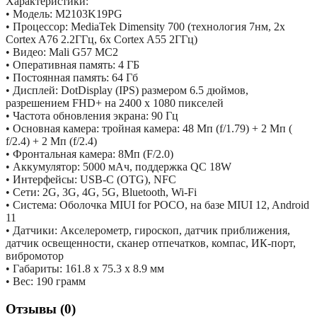
Характеристики:
• Модель: M2103K19PG
• Процессор: MediaTek Dimensity 700 (технология 7нм, 2х
Cortex A76 2.2ГГц, 6х Cortex A55 2ГГц)
• Видео: Mali G57 MC2
• Оперативная память: 4 ГБ
• Постоянная память: 64 Гб
• Дисплей: DotDisplay (IPS) размером 6.5 дюймов,
разрешением FHD+ на 2400 х 1080 пикселей
• Частота обновления экрана: 90 Гц
• Основная камера: тройная камера: 48 Мп (f/1.79) + 2 Мп (
f/2.4) + 2 Мп (f/2.4)
• Фронтальная камера: 8Мп (F/2.0)
• Аккумулятор: 5000 мАч, поддержка QC 18W
• Интерфейсы: USB-C (OTG), NFC
• Сети: 2G, 3G, 4G, 5G, Bluetooth, Wi-Fi
• Система: Оболочка MIUI for POCO, на базе MIUI 12, Android
11
• Датчики: Акселерометр, гироскоп, датчик приближения,
датчик освещенности, сканер отпечатков, компас, ИК-порт,
вибромотор
• Габариты: 161.8 x 75.3 x 8.9 мм
• Вес: 190 грамм
Отзывы (0)