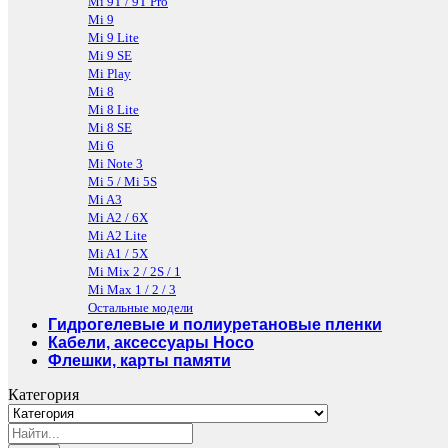
Mi 9T / 9T Pro
Mi 9
Mi 9 Lite
Mi 9 SE
Mi Play
Mi 8
Mi 8 Lite
Mi 8 SE
Mi 6
Mi Note 3
Mi 5 / Mi 5S
Mi A3
Mi A2 / 6X
Mi A2 Lite
Mi A1 / 5X
Mi Mix 2 / 2S / 1
Mi Max 1 / 2 / 3
Остальные модели
Гидрогелевые и полиуретановые пленки
Кабели, аксессуары Hoco
Флешки, карты памяти
Категория