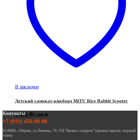
В закладки
Детский самокат-кикборд MiTU Rice Rabbit Scooter
Контакты
4 400
₽
5 500
₽
+7 (919) 450-98-08
614068, г.Пермь, ул.Ленина, 76, ТЦ "Бизнес галереи" (правое крыло, первый
этаж)