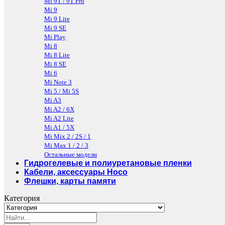
Mi 9T / 9T Pro
Mi 9
Mi 9 Lite
Mi 9 SE
Mi Play
Mi 8
Mi 8 Lite
Mi 8 SE
Mi 6
Mi Note 3
Mi 5 / Mi 5S
Mi A3
Mi A2 / 6X
Mi A2 Lite
Mi A1 / 5X
Mi Mix 2 / 2S / 1
Mi Max 1 / 2 / 3
Остальные модели
Гидрогелевые и полиуретановые пленки
Кабели, аксессуары Hoco
Флешки, карты памяти
Категория