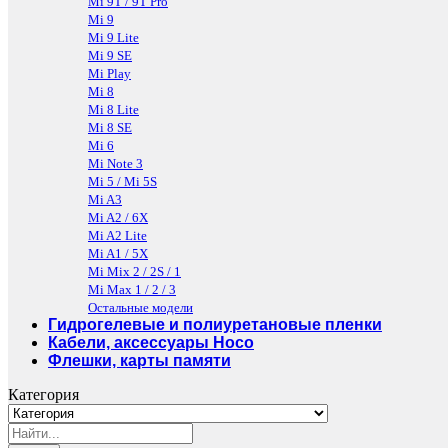
Mi 9T / 9T Pro
Mi 9
Mi 9 Lite
Mi 9 SE
Mi Play
Mi 8
Mi 8 Lite
Mi 8 SE
Mi 6
Mi Note 3
Mi 5 / Mi 5S
Mi A3
Mi A2 / 6X
Mi A2 Lite
Mi A1 / 5X
Mi Mix 2 / 2S / 1
Mi Max 1 / 2 / 3
Остальные модели
Гидрогелевые и полиуретановые пленки
Кабели, аксессуары Hoco
Флешки, карты памяти
Категория