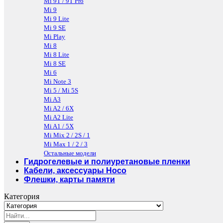
Mi 9T / 9T Pro
Mi 9
Mi 9 Lite
Mi 9 SE
Mi Play
Mi 8
Mi 8 Lite
Mi 8 SE
Mi 6
Mi Note 3
Mi 5 / Mi 5S
Mi A3
Mi A2 / 6X
Mi A2 Lite
Mi A1 / 5X
Mi Mix 2 / 2S / 1
Mi Max 1 / 2 / 3
Остальные модели
Гидрогелевые и полиуретановые пленки
Кабели, аксессуары Hoco
Флешки, карты памяти
Категория