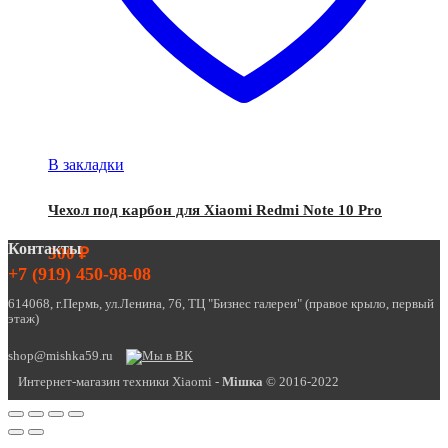
В закладки
Чехол под карбон для Xiaomi Redmi Note 10 Pro
Контакты
300
₽
+7 (919) 450-98-08
614068, г.Пермь, ул.Ленина, 76, ТЦ "Бизнес галереи" (правое крыло, первый
этаж)
shop@mishka59.ru
Интернет-магазин техники Xiaomi -
Miшка
© 2016-2022