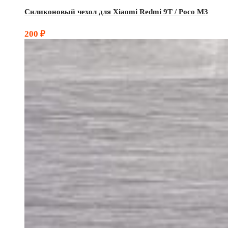
Силиконовый чехол для Xiaomi Redmi 9T / Poco M3
200
₽