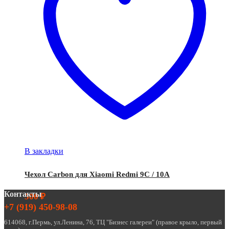
В закладки
Чехол Carbon для Xiaomi Redmi 9C / 10A
Контакты
500
₽
+7 (919) 450-98-08
614068, г.Пермь, ул.Ленина, 76, ТЦ "Бизнес галереи" (правое крыло, первый