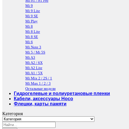
Mi 9T / 9T Pro
Mi 9
Mi 9 Lite
Mi 9 SE
Mi Play
Mi 8
Mi 8 Lite
Mi 8 SE
Mi 6
Mi Note 3
Mi 5 / Mi 5S
Mi A3
Mi A2 / 6X
Mi A2 Lite
Mi A1 / 5X
Mi Mix 2 / 2S / 1
Mi Max 1 / 2 / 3
Остальные модели
Гидрогелевые и полиуретановые пленки
Кабели, аксессуары Hoco
Флешки, карты памяти
Категория