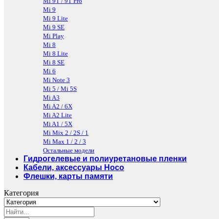
Mi 9T / 9T Pro
Mi 9
Mi 9 Lite
Mi 9 SE
Mi Play
Mi 8
Mi 8 Lite
Mi 8 SE
Mi 6
Mi Note 3
Mi 5 / Mi 5S
Mi A3
Mi A2 / 6X
Mi A2 Lite
Mi A1 / 5X
Mi Mix 2 / 2S / 1
Mi Max 1 / 2 / 3
Остальные модели
Гидрогелевые и полиуретановые пленки
Кабели, аксессуары Hoco
Флешки, карты памяти
Категория