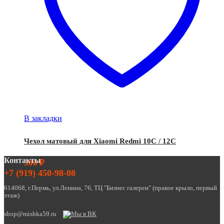
В закладки
Чехол матовый для Xiaomi Redmi 10C / 12C
Контакты
300
₽
+7 (919) 450-98-08
614068, г.Пермь, ул.Ленина, 76, ТЦ "Бизнес галереи" (правое крыло, первый
этаж)
shop@mishka59.ru