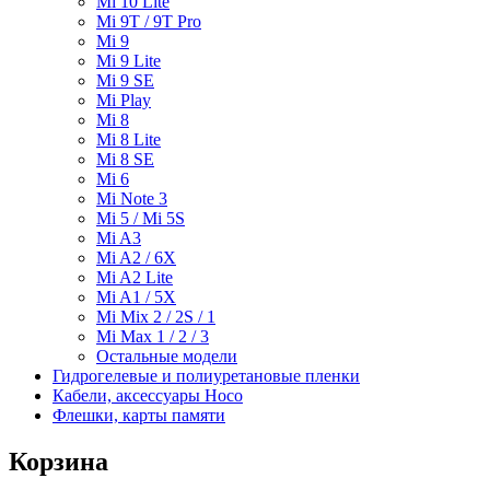
Mi 10 Lite
Mi 9T / 9T Pro
Mi 9
Mi 9 Lite
Mi 9 SE
Mi Play
Mi 8
Mi 8 Lite
Mi 8 SE
Mi 6
Mi Note 3
Mi 5 / Mi 5S
Mi A3
Mi A2 / 6X
Mi A2 Lite
Mi A1 / 5X
Mi Mix 2 / 2S / 1
Mi Max 1 / 2 / 3
Остальные модели
Гидрогелевые и полиуретановые пленки
Кабели, аксессуары Hoco
Флешки, карты памяти
Корзина