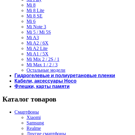
Mi 8
Mi 8 Lite
Mi 8 SE
Mi 6
Mi Note 3
Mi 5 / Mi 5S
Mi A3
Mi A2 / 6X
Mi A2 Lite
Mi A1 / 5X
Mi Mix 2 / 2S / 1
Mi Max 1 / 2 / 3
Остальные модели
Гидрогелевые и полиуретановые пленки
Кабели, аксессуары Hoco
Флешки, карты памяти
Каталог товаров
Смартфоны
Xiaomi
Samsung
Realme
Другие смартфоны