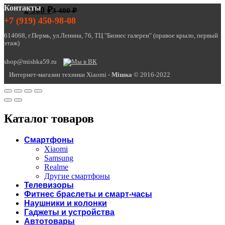
Контакты
2 900
₽
3 400
₽
+7 (919) 450-98-08
614068, г.Пермь, ул.Ленина, 76, ТЦ "Бизнес галереи" (правое крыло, первый
этаж)
shop@mishka59.ru
Интернет-магазин техники Xiaomi -
Miшка
© 2016-2022
Каталог товаров
Смартфоны
Xiaomi
Samsung
Realme
Другие смартфоны
Телевизоры
Фитнес браслеты и смарт-часы
Наушники и колонки
Гаджеты и устройства
Автотовары