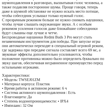
шумоподавления в разговорах, выхватывая голос человека, а
также подавляя посторонние шумы. Проще говоря, теперь
даже в шумной обстановке не нужно искать место потише,
чтобы собеседник услышал только нужный голос.
С прозрачным режимом больше не нужно снимать наушники,
чтобы лучше слышать окружающие звуки. А с особым
режимом усиления голосов даже ближайшие собеседники
будут слышны еще лучше и четче.
Беспроводные наушники Redmi Buds 3 Pro могут стать
незаменимым инструментом для победы. При запуске игры
они автоматически переходят в специальный игровой режим,
где задержка при передаче сигнала составляет всего 69 мс, а
звуковые эффекты дополнительно усиливаются, чтобы
положение противника можно было определить буквально по
звуку шагов, обеспечивая несравненное преимущество перед
остальными игроками.
Характеристики:
• Модель: TWSEJ01ZM
• Материал корпуса: Пластик
• Время работы в активном режиме: 6 ч
• Система активного шумоподавления : Есть
• Влагозащита: Да
• Степень водонепроницаемости: • IPX4
• Импеданс: 32 Ом