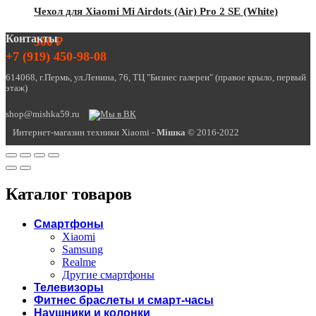
Чехол для Xiaomi Mi Airdots (Air) Pro 2 SE (White)
Контакты
300
₽
+7 (919) 450-98-08
614068, г.Пермь, ул.Ленина, 76, ТЦ "Бизнес галереи" (правое крыло, первый
этаж)
shop@mishka59.ru
Интернет-магазин техники Xiaomi -
Miшка
© 2016-2022
Каталог товаров
Смартфоны
Xiaomi
Samsung
Realme
Другие смартфоны
Телевизоры
Фитнес браслеты и смарт-часы
Наушники и колонки