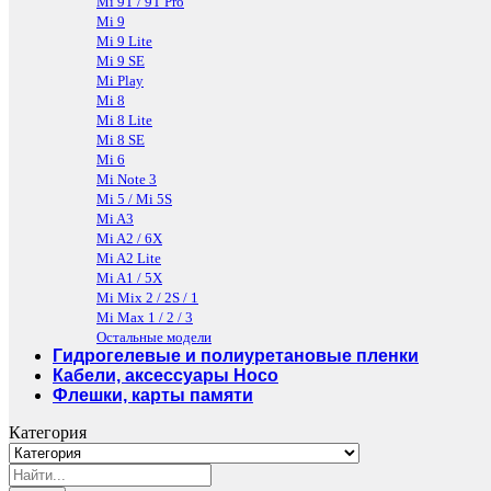
Mi 9T / 9T Pro
Mi 9
Mi 9 Lite
Mi 9 SE
Mi Play
Mi 8
Mi 8 Lite
Mi 8 SE
Mi 6
Mi Note 3
Mi 5 / Mi 5S
Mi A3
Mi A2 / 6X
Mi A2 Lite
Mi A1 / 5X
Mi Mix 2 / 2S / 1
Mi Max 1 / 2 / 3
Остальные модели
Гидрогелевые и полиуретановые пленки
Кабели, аксессуары Hoco
Флешки, карты памяти
Категория