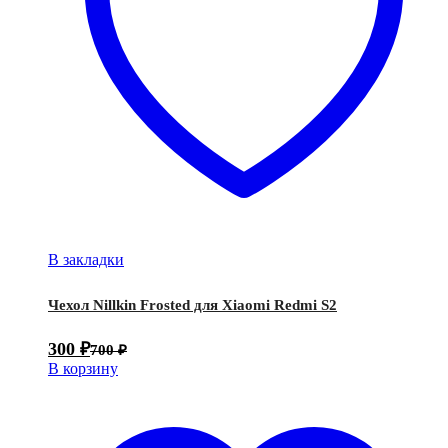
В закладки
Чехол Nillkin Frosted для Xiaomi Redmi S2
300
₽
700
₽
В корзину