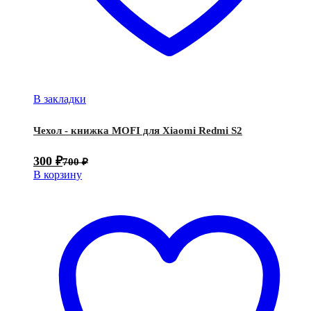
В закладки
Чехол - книжка MOFI для Xiaomi Redmi S2
300
₽
700
₽
В корзину