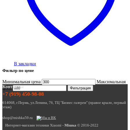
В закладки
Фильтр по цене
Минимальная цена
Максимальная
Контакты
цена
Фильтрация
+7 (919) 450-98-08
614068, г.Пермь, ул.Ленина, 76, ТЦ "Бизнес галереи" (правое крыло, первый
этаж)
shop@mishka59.ru
Интернет-магазин техники Xiaomi -
Miшка
© 2016-2022