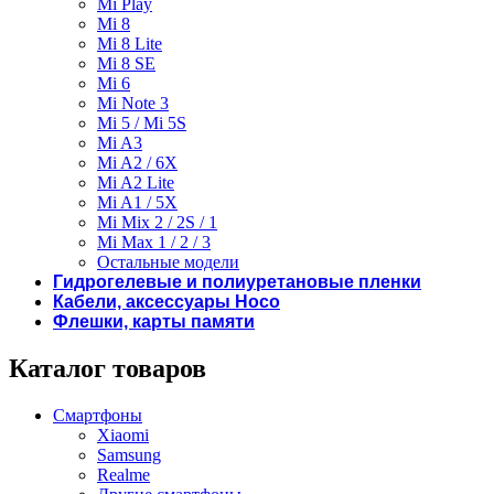
Mi Play
Mi 8
Mi 8 Lite
Mi 8 SE
Mi 6
Mi Note 3
Mi 5 / Mi 5S
Mi A3
Mi A2 / 6X
Mi A2 Lite
Mi A1 / 5X
Mi Mix 2 / 2S / 1
Mi Max 1 / 2 / 3
Остальные модели
Гидрогелевые и полиуретановые пленки
Кабели, аксессуары Hoco
Флешки, карты памяти
Каталог товаров
Смартфоны
Xiaomi
Samsung
Realme