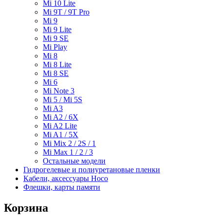
Mi 10 Lite
Mi 9T / 9T Pro
Mi 9
Mi 9 Lite
Mi 9 SE
Mi Play
Mi 8
Mi 8 Lite
Mi 8 SE
Mi 6
Mi Note 3
Mi 5 / Mi 5S
Mi A3
Mi A2 / 6X
Mi A2 Lite
Mi A1 / 5X
Mi Mix 2 / 2S / 1
Mi Max 1 / 2 / 3
Остальные модели
Гидрогелевые и полиуретановые пленки
Кабели, аксессуары Hoco
Флешки, карты памяти
Корзина