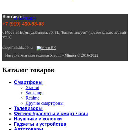
Контакты
В закладки
+7 (919) 450-98-08
614068, г.Пермь, ул.Ленина, 76, ТЦ "Бизнес галереи" (правое крыло, первый
этаж)
shop@mishka59.ru
Интернет-магазин техники Xiaomi -
Miшка
© 2016-2022
Каталог товаров
Смартфоны
Xiaomi
Samsung
Realme
Другие смартфоны
Телевизоры
Фитнес браслеты и смарт-часы
Наушники и колонки
Гаджеты и устройства
Автотовары