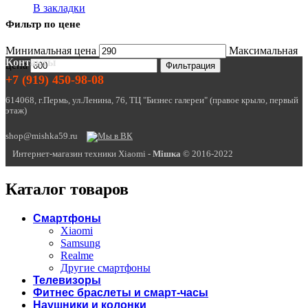
В закладки
Фильтр по цене
Минимальная цена
Максимальная
Контакты
цена
Фильтрация
+7 (919) 450-98-08
614068, г.Пермь, ул.Ленина, 76, ТЦ "Бизнес галереи" (правое крыло, первый
этаж)
shop@mishka59.ru
Интернет-магазин техники Xiaomi -
Miшка
© 2016-2022
Каталог товаров
Смартфоны
Xiaomi
Samsung
Realme
Другие смартфоны
Телевизоры
Фитнес браслеты и смарт-часы
Наушники и колонки