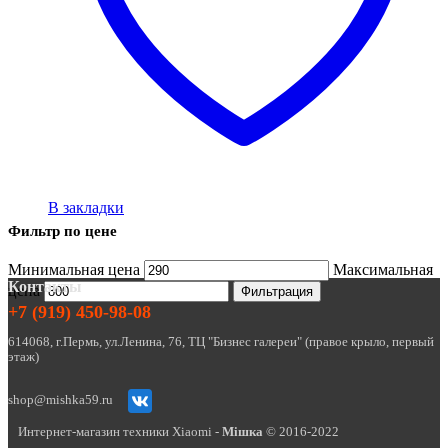
В закладки
Фильтр по цене
Минимальная цена
Максимальная
Контакты
цена
Фильтрация
+7 (919) 450-98-08
614068, г.Пермь, ул.Ленина, 76, ТЦ "Бизнес галереи" (правое крыло, первый
этаж)
shop@mishka59.ru
Интернет-магазин техники Xiaomi -
Miшка
© 2016-2022